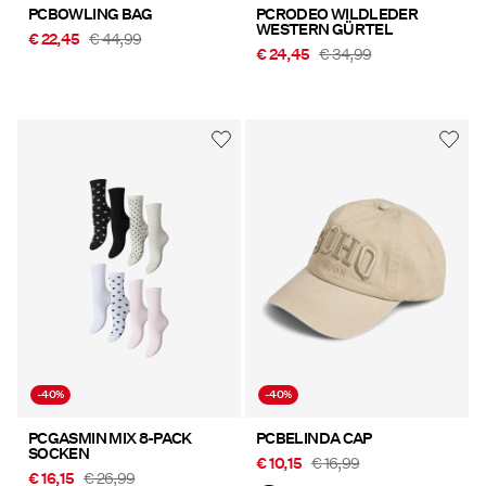
PCBOWLING BAG
PCRODEO WILDLEDER
WESTERN GÜRTEL
€ 22,45
€ 44,99
€ 24,45
€ 34,99
-40%
-40%
PCGASMIN MIX 8-PACK
PCBELINDA CAP
SOCKEN
€ 10,15
€ 16,99
€ 16,15
€ 26,99