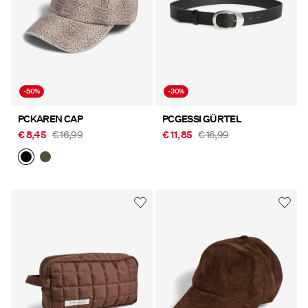
-50%
-30%
PCKAREN CAP
PCGESSI GÜRTEL
€ 8,45
€ 16,99
€ 11,85
€ 16,99