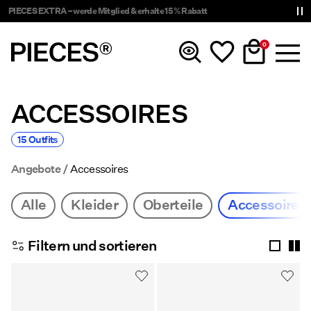
PIECES EXTRA – werde Mitglied & erhalte 15 % Rabatt
0
ACCESSOIRES
Neuheiten
15 Outfits
Kleidung
Angebote
Accessoires
Accessoires
Alle
Kleider
Oberteile
Accessoires
Trending
Filtern und sortieren
Shop The Look