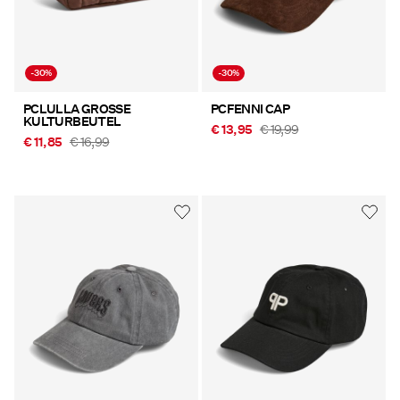
-30%
-30%
PCLULLA GROSSE
PCFENNI CAP
KULTURBEUTEL
€ 13,95
€ 19,99
€ 11,85
€ 16,99