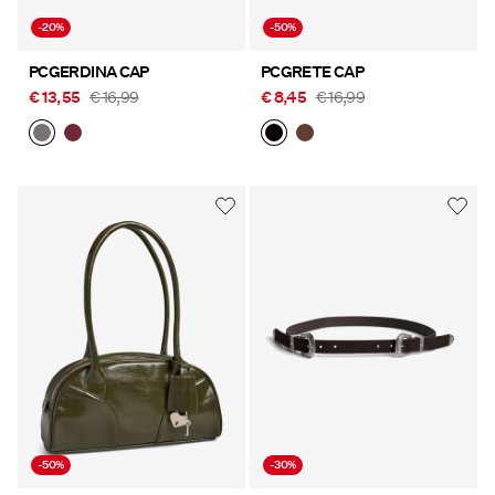
-20%
-50%
PCGERDINA CAP
PCGRETE CAP
€ 13,55
€ 16,99
€ 8,45
€ 16,99
-50%
-30%