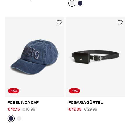
-40%
-40%
PCBELINDA CAP
PCGARIA GÜRTEL
€ 10,15
€ 16,99
€ 17,95
€ 29,99