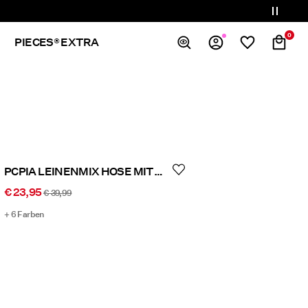
0
PIECES® EXTRA
Übersicht
Bestellungen
Profil
Wunschliste
Ich brauche Hilfe
PCPIA LEINENMIX HOSE MIT WEITEM BEIN
Abmelden
€ 23,95
€ 39,99
+ 6 Farben