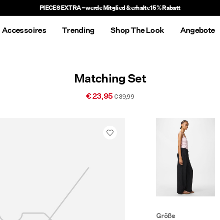
PIECES EXTRA – werde Mitglied & erhalte 15 % Rabatt
Accessoires
Trending
Shop The Look
Angebote
Matching Set
€ 23,95
€ 39,99
Größe