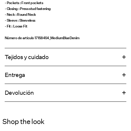
- Pockets : Front pockets
- Closing : Press stud fastening
- Neck : Round Neck
- Sleeve : Sleeveless
- Fit : Loose Fit
Número de artículo
17158454_MediumBlueDenim
Tejidos y cuidado
Entrega
Lavar en lavadora a un máximo de 40°C bajo un programa de lavado
delicado
Entregas a domicilio (Correos)
€ 5,95
Devolución
No usar lejía
No secar en secadora
Recogida en punto de servicio (Correos)
€ 4,95
Planchar a temperatura media
No lavar en seco
Shop the look
devoluciones y cambios
Secar en la cuerda
opciones de envío