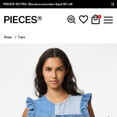
PIECES® EXTRA - Become a member & get 15% off
0
Ropa
Tops
Novedades
Ropa
Accesorios
Trending
Shop The Look