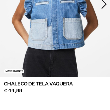
Ofertas
PIECES® EXTRA
Iniciar
sesión
¿Preguntas?
Sobre
nosotros
MATCHING SET
España
CHALECO DE TELA VAQUERA
/
español
€ 44,99