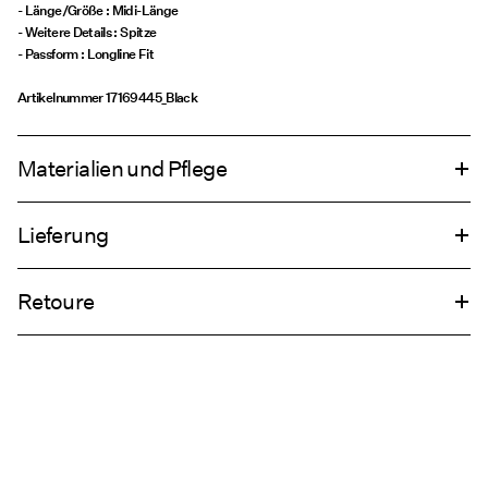
- Länge/Größe : Midi-Länge
- Weitere Details : Spitze
- Passform : Longline Fit
Artikelnummer
17169445_Black
Materialien und Pflege
Lieferung
Maschinenwäsche, halbvoll, kurzer Schleudergang bei 30 °C
Lieferung nach Hause (DHL)
€ 4,95
Nicht bleichen
Retoure
Nicht im Wäschetrockner trocknen
Bügeln mit niedriger Temperatur. Max. Temperatur: 100 °C
Abholung am Servicepunkt (DHL)
€ 3,95
Trockenreinigung (jedes Lösungsmittel)
Hängend trocknen
Rückgabe & Umtausch
Lieferoptionen