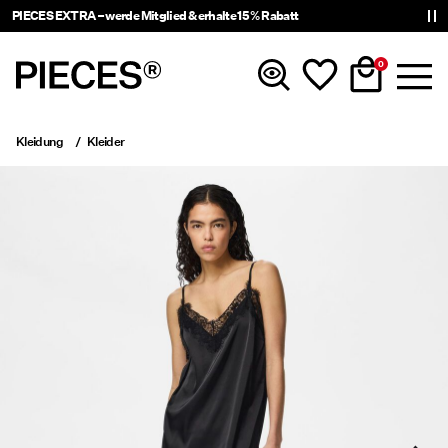
PIECES EXTRA – werde Mitglied & erhalte 15 % Rabatt
0
Kleidung
Kleider
Neuheiten
Kleidung
Accessoires
Trending
Shop The Look