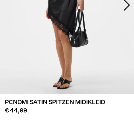
Angebote
PIECES® EXTRA
Anmelden
Hast
du
Fragen?
Über
uns
PCNOMI SATIN SPITZEN MIDIKLEID
Deutschland
/
€ 44,99
Deutsch