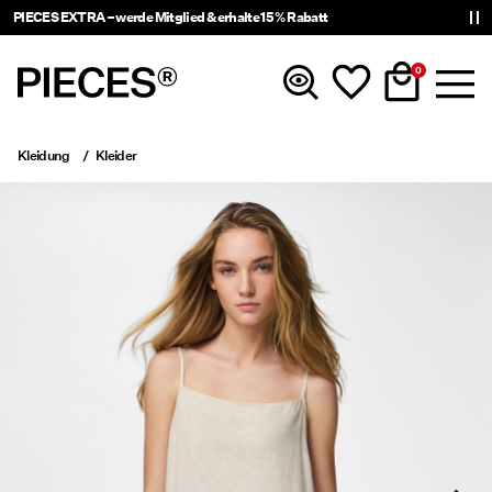
PIECES EXTRA – werde Mitglied & erhalte 15 % Rabatt
0
Kleidung
Kleider
Neuheiten
Kleidung
Accessoires
Trending
Shop The Look