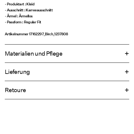
- Produktart : Kleid
- Ausschnitt : Karreeausschnitt
- Ärmel : Ärmellos
- Passform : Regular Fit
Artikelnummer
17162297_Birch_1237808
Materialien und Pflege
Lieferung
Maschinenwäsche bei 30 °C
Lieferung nach Hause (DHL)
€ 4,95
Nicht bleichen
Retoure
Bügeleisen auf mittlerer Hitze.
Nicht chemisch reinigen
Abholung am Servicepunkt (DHL)
€ 3,95
Rückgabe & Umtausch
Lieferoptionen